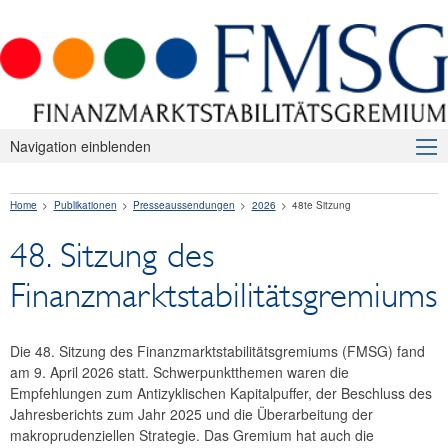
Navigation einblenden
Über uns
Home
Publikationen
Presseaussendungen
2026
48te Sitzung
Makroprudenzielle Aufsicht
48. Sitzung des
Publikationen
Finanzmarktstabilitätsgremiums
Presseaussendungen
2026
Die 48. Sitzung des Finanzmarktstabilitätsgremiums (FMSG) fand
am 9. April 2026 statt. Schwerpunktthemen waren die
49. Sitzung
Empfehlungen zum Antizyklischen Kapitalpuffer, der Beschluss des
Jahresberichts zum Jahr 2025 und die Überarbeitung der
48te Sitzung
makroprudenziellen Strategie. Das Gremium hat auch die