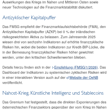
Auswirkungen des Kriegs im Nahen und Mittleren Osten sowie
2025
neuer Technologien auf die Finanzmarktstabilität diskutiert.
2024
Antizyklischer Kapitalpuffer
2023
Das FMSG empfiehlt der Finanzmarktaufsichtsbehörde (FMA), den
Antizyklischen Kapitalpuffer (AZKP) bei 0 % der inländischen
2022
risikogewichteten Aktiva zu belassen. Zum Jahresende 2025
wiesen drei von sechzehn Indikatoren auf erhöhte finanzzyklische
2021
Risiken hin, wobei die beiden Indikatoren zur Kredit-BIP-Lücke, die
in der Bemessung finanzzyklischer Risiken höher gewichtet
2020
werden, unter den kritischen Schwellenwerten blieben.
2019
Details hierzu finden sich in der
Empfehlung (FMSG/1/2026)
. Das
Dashboard der Indikatoren zu systemischen zyklischen Risiken wird
2018
in einer interaktiven Version auch auf der
Website der OeNB
veröffentlicht.
2017
Nahost-Krieg, Künstliche Intelligenz und Stablecoins
2016
Das Gremium hat festgestellt, dass die direkten Exponierungen des
2015
österreichischen Finanzsektors gegenüber der vom Krieg im Nahen