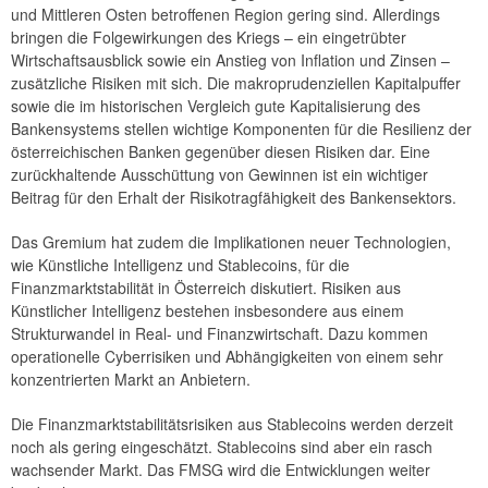
und Mittleren Osten betroffenen Region gering sind. Allerdings
2014
bringen die Folgewirkungen des Kriegs – ein eingetrübter
Wirtschaftsausblick sowie ein Anstieg von Inflation und Zinsen –
Risikohinweise und Empfehlungen
zusätzliche Risiken mit sich. Die makroprudenziellen Kapitalpuffer
sowie die im historischen Vergleich gute Kapitalisierung des
Strategie
Bankensystems stellen wichtige Komponenten für die Resilienz der
österreichischen Banken gegenüber diesen Risiken dar. Eine
Jahresberichte
zurückhaltende Ausschüttung von Gewinnen ist ein wichtiger
Beitrag für den Erhalt der Risikotragfähigkeit des Bankensektors.
Sitzungen
Das Gremium hat zudem die Implikationen neuer Technologien,
Internationales
wie Künstliche Intelligenz und Stablecoins, für die
Finanzmarktstabilität in Österreich diskutiert. Risiken aus
FAQ
Künstlicher Intelligenz bestehen insbesondere aus einem
Kontakt
Strukturwandel in Real- und Finanzwirtschaft. Dazu kommen
operationelle Cyberrisiken und Abhängigkeiten von einem sehr
konzentrierten Markt an Anbietern.
Die Finanzmarktstabilitätsrisiken aus Stablecoins werden derzeit
noch als gering eingeschätzt. Stablecoins sind aber ein rasch
wachsender Markt. Das FMSG wird die Entwicklungen weiter