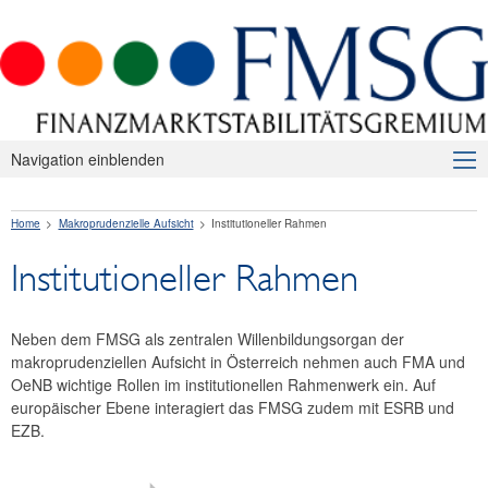
Navigation einblenden
Über uns
Home
Makroprudenzielle Aufsicht
Institutioneller Rahmen
Makroprudenzielle Aufsicht
Institutioneller Rahmen
Ziele und Aufgaben
Instrumente
Neben dem FMSG als zentralen Willenbildungsorgan der
makroprudenziellen Aufsicht in Österreich nehmen auch FMA und
Institutioneller Rahmen
OeNB wichtige Rollen im institutionellen Rahmenwerk ein. Auf
europäischer Ebene interagiert das FMSG zudem mit ESRB und
Publikationen
EZB.
Internationales
FAQ