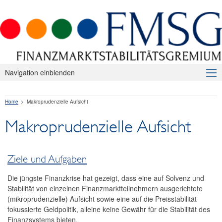
Navigation einblenden
Über uns
Home
Makroprudenzielle Aufsicht
Makroprudenzielle Aufsicht
Makroprudenzielle Aufsicht
Ziele und Aufgaben
Instrumente
Ziele und Aufgaben
Institutioneller Rahmen
Die jüngste Finanzkrise hat gezeigt, dass eine auf Solvenz und
Publikationen
Stabilität von einzelnen Finanzmarktteilnehmern ausgerichtete
(mikroprudenzielle) Aufsicht sowie eine auf die Preisstabilität
Internationales
fokussierte Geldpolitik, alleine keine Gewähr für die Stabilität des
Finanzsystems bieten.
FAQ