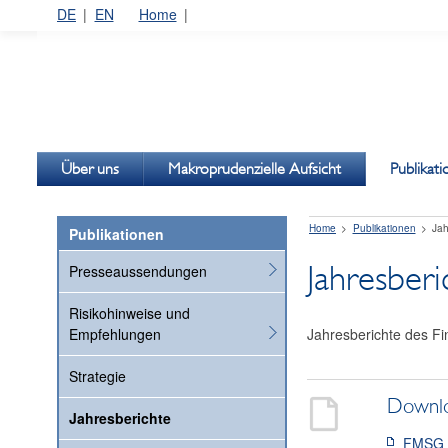
DE
EN
Home
Über uns
Makroprudenzielle Aufsicht
Publikat
Home
Publikationen
Jah
Publikationen
Jahresberi
Presseaussendungen
Risikohinweise und
Jahresberichte des F
Empfehlungen
Strategie
Downl
Jahresberichte
FMSG J