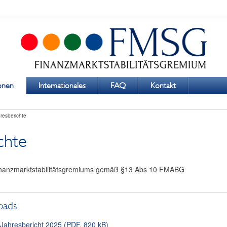
ionen
Internationales
FAQ
Kontakt
resberichte
chte
inanzmarktstabilitätsgremiums gemäß §13 Abs 10 FMABG
oads
ahresbericht 2025 (PDF, 820 kB)