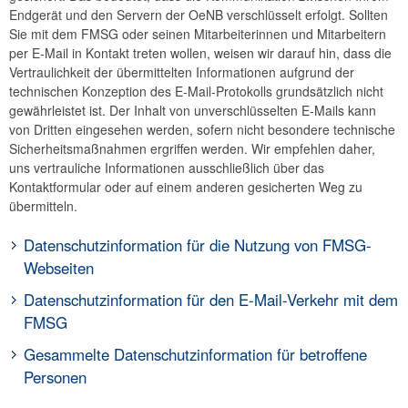
Endgerät und den Servern der OeNB verschlüsselt erfolgt. Sollten
Sie mit dem FMSG oder seinen Mitarbeiterinnen und Mitarbeitern
per E-Mail in Kontakt treten wollen, weisen wir darauf hin, dass die
Vertraulichkeit der übermittelten Informationen aufgrund der
technischen Konzeption des E-Mail-Protokolls grundsätzlich nicht
gewährleistet ist. Der Inhalt von unverschlüsselten E-Mails kann
von Dritten eingesehen werden, sofern nicht besondere technische
Sicherheitsmaßnahmen ergriffen werden. Wir empfehlen daher,
uns vertrauliche Informationen ausschließlich über das
Kontaktformular oder auf einem anderen gesicherten Weg zu
übermitteln.
Datenschutzinformation für die Nutzung von FMSG-
Webseiten
Wenn Sie eine Website des FMSG besuchen, protokolliert der
Datenschutzinformation für den E-Mail-Verkehr mit dem
jeweilige Server bestimmte personenbezogene
FMSG
Kommunikationsdaten:
Zum Zweck der Sicherstellung einer angemessenen Informations-
Gesammelte Datenschutzinformation für betroffene
und Systemsicherheit sowie der Erkennung und entsprechenden
Webserverprotokollierung
Personen
Behandlung von Schadsoftware, erstellt der E-Mail-Server
Beim Aufruf von Webseiten des FMSG protokolliert der Webserver
Hier erhalten Sie Informationen gemäß Art. 13 und 14 der DSGVO: