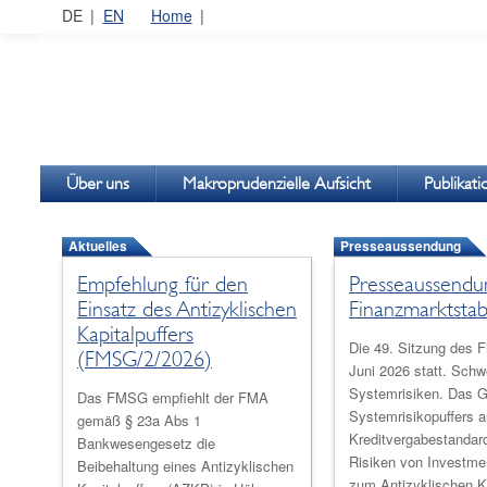
DE
EN
Home
Über uns
Makroprudenzielle Aufsicht
Publikat
Aktuelles
Presseaussendung
Empfehlung für den
Presseaussendun
Einsatz des Antizyklischen
Finanzmarktstab
Kapitalpuffers
Die 49. Sitzung des 
(FMSG/2/2026)
Juni 2026 statt. Schw
Systemrisiken. Das G
Das FMSG empfiehlt der FMA
Systemrisikopuffers a
gemäß § 23a Abs 1
Kreditvergabestandar
Bankwesengesetz die
Risiken von Investmen
Beibehaltung eines Antizyklischen
zum Antizyklischen Ka