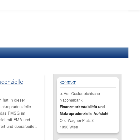
denzielle
KONTAKT
p. Adr. Oesterreichische
hat in dieser
Nationalbank
makroprudenzielle
Finanzmarktstabilität und
r das FMSG im
Makroprudenzielle Aufsicht
iel mit FMA und
Otto-Wagner-Platz 3
ert und überarbeitet.
1090 Wien