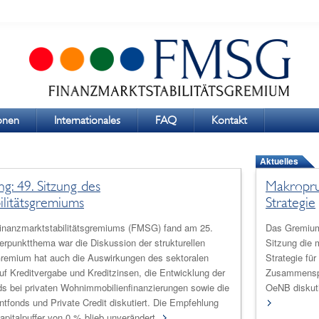
ionen
Internationales
FAQ
Kontakt
Aktuelles
g: 49. Sitzung des
Makropru
ilitätsgremiums
Strategie
Finanzmarktstabilitätsgremiums (FMSG) fand am 25.
Das Gremium 
erpunktthema war die Diskussion der strukturellen
Sitzung die 
remium hat auch die Auswirkungen des sektoralen
Strategie fü
uf Kreditvergabe und Kreditzinsen, die Entwicklung der
Zusammensp
ds bei privaten Wohnimmobilienfinanzierungen sowie die
OeNB diskuti
tfonds und Private Credit diskutiert. Die Empfehlung
pitalpuffer von 0 % blieb unverändert.