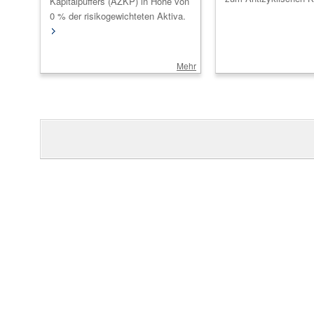
Kapitalpuffers (AZKP) in Höhe von
0 % der risikogewichteten Aktiva.
Mehr