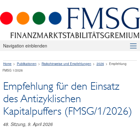
Navigation einblenden
Über uns
Home
Publikationen
Risikohinweise und Empfehlungen
2026
Empfehlung
Makroprudenzielle Aufsicht
FMSG 1/2026
Publikationen
Empfehlung für den Einsatz
Presseaussendungen
des Antizyklischen
Risikohinweise und Empfehlungen
Kapitalpuffers (FMSG/1/2026)
2026
48. Sitzung, 9. April 2026
Empfehlung FMSG 2/2026