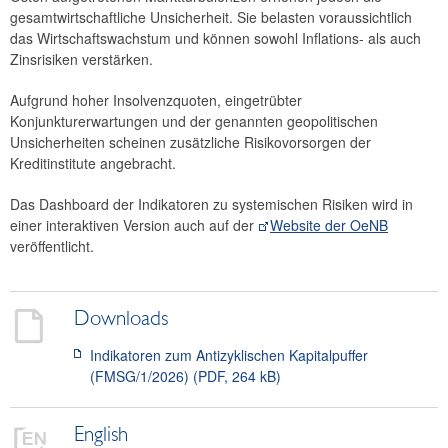
gesamtwirtschaftliche Unsicherheit. Sie belasten voraussichtlich
2015
das Wirtschaftswachstum und können sowohl Inflations- als auch
Zinsrisiken verstärken.
Strategie
Aufgrund hoher Insolvenzquoten, eingetrübter
Jahresberichte
Konjunkturerwartungen und der genannten geopolitischen
Unsicherheiten scheinen zusätzliche Risikovorsorgen der
Sitzungen
Kreditinstitute angebracht.
Internationales
Das Dashboard der Indikatoren zu systemischen Risiken wird in
FAQ
einer interaktiven Version auch auf der
Website der OeNB
veröffentlicht.
Kontakt
Downloads
Indikatoren zum Antizyklischen Kapitalpuffer
(FMSG/1/2026) (PDF, 264 kB)
English