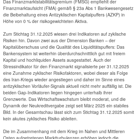
Das Finanzmarktstabilitätsgremium (FMSG) empfiehlt der
Empfehlung FMSG 1/2026
Finanzmarktaufsicht (FMA) gemäß § 23a Abs 1 Bankwesengesetz
die Beibehaltung eines Antizyklischen Kapitalpuffers (AZKP) in
2025
Höhe von 0 % der risikogewichteten Aktiva.
2024
Zum Stichtag 31.12.2025 wiesen drei Indikatoren auf zyklische
Risiken hin. Davon zwei aus der Dimension Banken – der
2023
Kapitalüberschuss und die Qualität des Liquiditätspuffers: Das
Bankensystem ist weiterhin überdurchschnittlich gut mit freiem
2022
Kapital und hochliquiden Assets ausgestattet. Auch der
Stressindikator für den Finanzmarkt signalisierte per 31.12.2025
2021
eine Zunahme zyklischer Risikofaktoren, wobei dieser als Folge
des Iran-Kriegs wieder angestiegen und daher im Sinne eines
2020
antizyklischen Vorläufer-Signals aktuell nicht mehr auffällig ist. Die
beiden Gap‑Indikatoren liegen hingegen unterhalb ihrer
2019
Grenzwerte. Das Wirtschaftswachstum bleibt moderat, und die
Dynamik der Neukreditvergabe zeigt seit März 2025 ein stabiles
2018
Bild. In der Gesamtschau lässt sich zum Stichtag 31.12.2025 somit
kein akutes zyklisches Risiko ableiten.
2017
Die im Zusammenhang mit dem Krieg im Nahen und Mittleren
2016
Osten aufgetretenen Marktturbulenzen erhöhen jedoch die