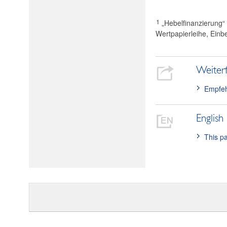
1
„Hebelfinanzierung“ 
Wertpapierleihe, Einb
Weiter
Empfeh
English
This pa