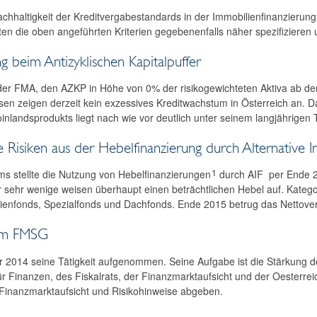
hhaltigkeit der Kreditvergabestandards in der Immobilienfinanzierun
en die oben angeführten Kriterien gegebenenfalls näher spezifiziere
g beim Antizyklischen Kapitalpuffer
r FMA, den AZKP in Höhe von 0% der risikogewichteten Aktiva ab dem
ysen zeigen derzeit kein exzessives Kreditwachstum in Österreich an. 
inlandsprodukts liegt nach wie vor deutlich unter seinem langjährigen 
e Risiken aus der Hebelfinanzierung durch Alternative 
1
s stellte die Nutzung von Hebelfinanzierungen
durch AIF per Ende 20
 sehr wenige weisen überhaupt einen beträchtlichen Hebel auf. Kateg
lienfonds, Spezialfonds und Dachfonds. Ende 2015 betrug das Nettove
zum FMSG
2014 seine Tätigkeit aufgenommen. Seine Aufgabe ist die Stärkung der 
r Finanzen, des Fiskalrats, der Finanzmarktaufsicht und der Oesterr
Finanzmarktaufsicht und Risikohinweise abgeben.