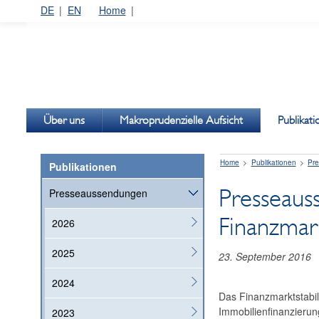
DE
EN
Home
Über uns
Makroprudenzielle Aufsicht
Publikat
Home
Publikationen
Pr
Publikationen
Presseaus
Presseaussendungen
Finanzmar
2026
2025
23. September 2016
2024
Das Finanzmarktstabil
Immobilienfinanzieru
2023