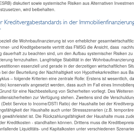
ESRB) diskutiert sowie systemische Risiken aus Alternativen Investmen
estzusetzen, wird beibehalten.
r Kreditvergabestandards in der Immobilienfinanzierung 
r
eziell die Wohnbaufinanzierung ist von erheblicher gesamtwirtschaftlic
nehmer- und Kreditgeberseite vertritt das FMSG die Ansicht, dass nachh
g dauerhaft zu beachten sind, um den Aufbau systemischer Risiken z
erung fernzuhalten. Langfristige Stabilität in der Wohnbaufinanzierun
estitionen essenziell und gerade in der derzeitigen wirtschaftlichen S
 bei der Beurteilung der Nachhaltigkeit von Hypothekarkrediten aus
klus – folgende Kriterien eine zentrale Rolle: Erstens ist wesentlich,
tio) konservativ angesetzt werden, dass auch im Fall eines Immobilie
n Grund für eine Nachbestellung von Sicherheiten vorliegt. Des Weiteren s
liensicherheiten zur Verfügung stehen. Zweitens sind die Verschuldun
(Debt Service to Income/DSTI Ratio) der Haushalte bei der Kreditver
ngsfähigkeit der Haushalte auch unter Stressszenarien (z.B. temporä
) gewährleistet ist. Die Rückzahlungsfähigkeit der Haushalte muss zu
der Kreditkosten - standhalten können. Drittens muss die Kreditbeprei
anfallende Liquiditäts- und Kapitalkosten unter verschiedenen Szenari