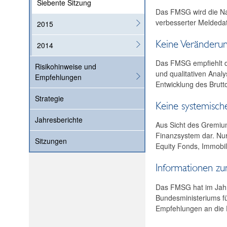
Siebente Sitzung
Das FMSG wird die Nac
verbesserter Meldedat
2015
Keine Veränderun
2014
Das FMSG empfiehlt de
Risikohinweise und
und qualitativen Anal
Empfehlungen
Entwicklung des Brutto
Strategie
Keine systemisch
Jahresberichte
Aus Sicht des Gremium
Finanzsystem dar. Nur
Sitzungen
Equity Fonds, Immobi
Informationen 
Das FMSG hat im Jahr 
Bundesministeriums fü
Empfehlungen an die 