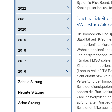
Systemic Risk Board, 
Kapitalpuffer bei 0% f
2022
Nachhaltigkeit de
2021
Wachstumsfakto
2020
Die Immobilien- und sp
Stabilität auf Kredit
2019
Immobilienfinanzierun
Wohnimmobilienfinanzi
2018
und entsprechende Inv
Für das FMSG spielen
2017
Zins- und Immobilienzy
(Loan to Value/LTV Ra
2016
nicht eintritt bzw. kei
Verwertung der Immobi
Zehnte Sitzung
Schuldendienstquoten 
sodass die Rückzahlu
Neunte Sitzung
Zahlungsverpflichtung
sprunghaften Anstieg 
Achte Sitzung
Schuldnerrisiko auch 