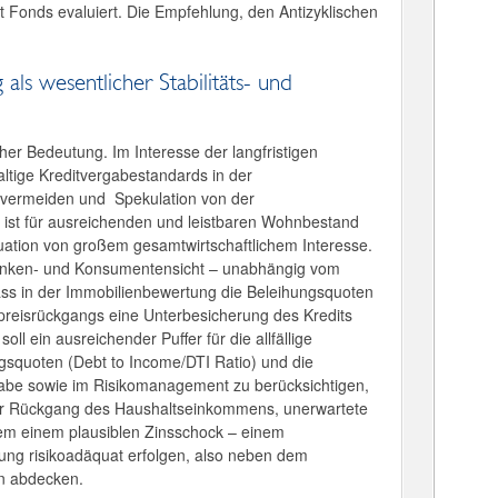
t Fonds evaluiert. Die Empfehlung, den Antizyklischen
als wesentlicher Stabilitäts- und
her Bedeutung. Im Interesse der langfristigen
altige Kreditvergabestandards in der
u vermeiden und Spekulation von der
g ist für ausreichenden und leistbaren Wohnbestand
ituation von großem gesamtwirtschaftlichem Interesse.
 Banken- und Konsumentensicht – unabhängig vom
 dass in der Immobilienbewertung die Beleihungsquoten
npreisrückgangs eine Unterbesicherung des Kredits
oll ein ausreichender Puffer für die allfällige
gsquoten (Debt to Income/DTI Ratio) und die
gabe sowie im Risikomanagement zu berücksichtigen,
rer Rückgang des Haushaltseinkommens, unerwartete
dem einem plausiblen Zinsschock – einem
sung risikoadäquat erfolgen, also neben dem
en abdecken.