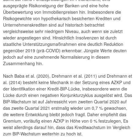
ausgeprägte Risikoneigung der Banken und eine hohe
2018
Überbewertung von Immobilienpreisen hin. Insbesondere die
Risikogewichte von hypothekarisch besicherten Krediten und
2017
Unternehmenskrediten sind auf historisch betrachtet
vergleichsweise sehr niedrigem Niveau, auch wenn sie zuletzt
2016
wieder angestiegen sind. Hinsichtlich Insolvenzen ist durch
staatliche Unterstützungsmaßnahmen eine deutlich Reduktion
2015
gegenüber 2019 (prä-COVID) erkennbar. Jüngste Werte deuten
jedoch auf eine zunehmende Normalisierung in diesem
Strategie
Zusammenhang hin.
Jahresberichte
Nach Baba et al. (2020), Drehmann et al. (2011) und Drehmann et
al. (2014) besteht keine Mechanik in der Setzung eines AZKP und
Sitzungen
der Identifikation einer Kredit-BIP-Lücke, insbesondere wenn die
Lücke durch einen negativen Konjunkturzyklus ausgelöst wird. Das
Internationales
BIP-Wachstum ist auf Jahressicht vom zweiten Quartal 2020 auf
FAQ
das zweite Quartal 2021 erstmalig wieder um 0,7 % gewachsen,
die weitere Entwicklung bleibt jedoch fragil. Daher empfiehlt das
Kontakt
Gremium, vorläufig einen AZKP in Höhe von 0 % festzulegen, Es
weist allerdings darauf hin, dass das Kreditwachstum im Vergleich
zum BIP-Wachstum weiterhin zu hoch ist.