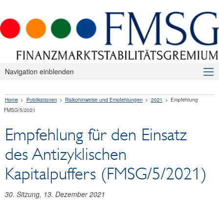
Navigation einblenden
Über uns
Home
Publikationen
Risikohinweise und Empfehlungen
2021
Empfehlung
Makroprudenzielle Aufsicht
FMSG/5/2021
Publikationen
Empfehlung für den Einsatz
Presseaussendungen
des Antizyklischen
Risikohinweise und Empfehlungen
Kapitalpuffers (FMSG/5/2021)
2026
30. Sitzung, 13. Dezember 2021
2025