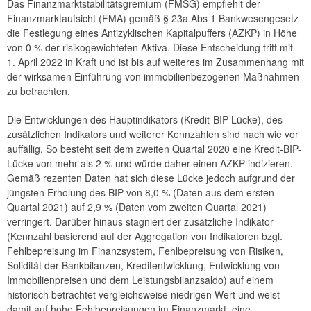
Das Finanzmarktstabilitätsgremium (FMSG) empfiehlt der
2024
Finanzmarktaufsicht (FMA) gemäß § 23a Abs 1 Bankwesengesetz
die Festlegung eines Antizyklischen Kapitalpuffers (AZKP) in Höhe
2023
von 0 % der risikogewichteten Aktiva. Diese Entscheidung tritt mit
1. April 2022 in Kraft und ist bis auf weiteres im Zusammenhang mit
2022
der wirksamen Einführung von immobilienbezogenen Maßnahmen
zu betrachten.
2021
Die Entwicklungen des Hauptindikators (Kredit-BIP-Lücke), des
Empfehlung FMSG/5/2021
zusätzlichen Indikators und weiterer Kennzahlen sind nach wie vor
auffällig. So besteht seit dem zweiten Quartal 2020 eine Kredit-BIP-
Empfehlung FMSG/4/2021
Lücke von mehr als 2 % und würde daher einen AZKP indizieren.
Gemäß rezenten Daten hat sich diese Lücke jedoch aufgrund der
Empfehlung FMSG/3/2021
jüngsten Erholung des BIP von 8,0 % (Daten aus dem ersten
Quartal 2021) auf 2,9 % (Daten vom zweiten Quartal 2021)
Empfehlung FMSG/2/2021
verringert. Darüber hinaus stagniert der zusätzliche Indikator
(Kennzahl basierend auf der Aggregation von Indikatoren bzgl.
Empfehlung FMSG/1/2021
Fehlbepreisung im Finanzsystem, Fehlbepreisung von Risiken,
Solidität der Bankbilanzen, Kreditentwicklung, Entwicklung von
2020
Immobilienpreisen und dem Leistungsbilanzsaldo) auf einem
historisch betrachtet vergleichsweise niedrigen Wert und weist
2019
damit auf hohe Fehlbepreisungen im Finanzmarkt, eine