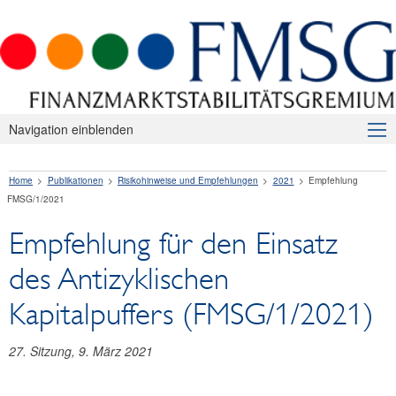
Navigation einblenden
Über uns
Home
Publikationen
Risikohinweise und Empfehlungen
2021
Empfehlung
Makroprudenzielle Aufsicht
FMSG/1/2021
Publikationen
Empfehlung für den Einsatz
Presseaussendungen
des Antizyklischen
Risikohinweise und Empfehlungen
Kapitalpuffers (FMSG/1/2021)
2026
27. Sitzung, 9. März 2021
2025