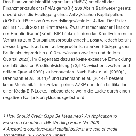
Das Finanzmarktstabilitätsgremium (FMSG) empfiehlt der
2024
Finanzmarktaufsicht (FMA) gemäß § 23a Abs 1 Bankwesengesetz
unverändert die Festlegung eines Antizyklischen Kapitalpuffers
2023
(AZKP) in Höhe von 0 % der risikogewichteten Aktiva. Der Puffer
soll mit 1. Juli 2021 in Kraft treten. Zwar ist in technischer Hinsicht
2022
der Hauptindikator (Kredit-BIP-Lücke), in den das Kreditvolumen im
Verhältnis zum Bruttoinlandsprodukt eingeht, positiv, jedoch beruht
2021
dieses Ergebnis auf dem außergewöhnlich starken Rückgang des
Bruttoinlandsprodukts (−0,9 % zwischen zweitem und drittem
Empfehlung FMSG/5/2021
Quartal 2020). Im Gegensatz dazu ist keine exzessive Entwicklung
der inländischen Kreditentwicklung (+0,5 % zwischen zweitem und
Empfehlung FMSG/4/2021
1
drittem Quartal 2020) zu beobachten. Nach Baba et al. (2020)
,
2
3
Drehmann et al. (2011)
und Drehmann et al. (2014)
besteht
Empfehlung FMSG/3/2021
keine Mechanik in der Setzung eines AZKP und der Identifikation
einer Kredit-BIP-Lücke, insbesondere wenn die Lücke durch einen
Empfehlung FMSG/2/2021
negativen Konjunkturzyklus ausgelöst wird.
Empfehlung FMSG/1/2021
1
How Should Credit Gaps Be Measured? An Application to
2020
European Countries. IMF-Working Paper No. 20/6.
2
Anchoring countercyclical capital buffers: the role of credit
2019
aggregates. BIS Working Papers.