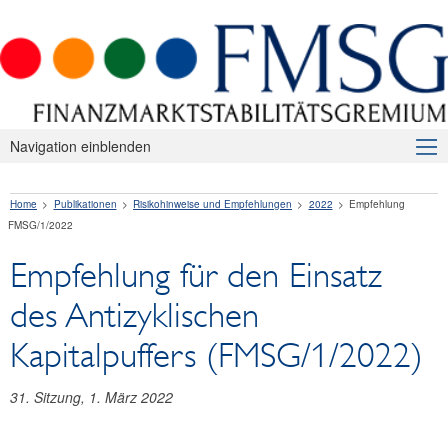
Navigation einblenden
Über uns
Home
Publikationen
Risikohinweise und Empfehlungen
2022
Empfehlung
Makroprudenzielle Aufsicht
FMSG/1/2022
Publikationen
Empfehlung für den Einsatz
Presseaussendungen
des Antizyklischen
Risikohinweise und Empfehlungen
Kapitalpuffers (FMSG/1/2022)
2026
31. Sitzung, 1. März 2022
2025