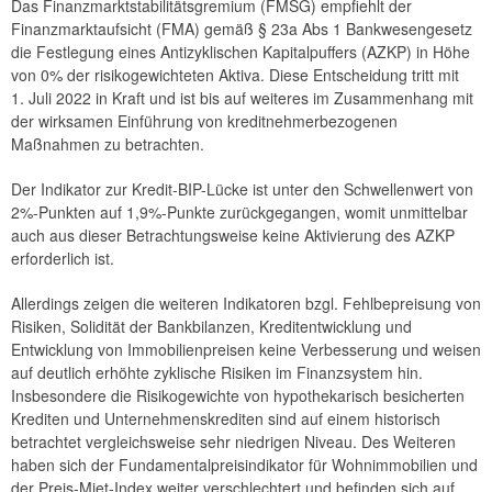
Das Finanzmarktstabilitätsgremium (FMSG) empfiehlt der
2024
Finanzmarktaufsicht (FMA) gemäß § 23a Abs 1 Bankwesengesetz
die Festlegung eines Antizyklischen Kapitalpuffers (AZKP) in Höhe
2023
von 0% der risikogewichteten Aktiva. Diese Entscheidung tritt mit
1. Juli 2022 in Kraft und ist bis auf weiteres im Zusammenhang mit
2022
der wirksamen Einführung von kreditnehmerbezogenen
Maßnahmen zu betrachten.
Empfehlung FMSG/6/2022
Der Indikator zur Kredit-BIP-Lücke ist unter den Schwellenwert von
Empfehlung FMSG/5/2022
2%-Punkten auf 1,9%-Punkte zurückgegangen, womit unmittelbar
auch aus dieser Betrachtungsweise keine Aktivierung des AZKP
Empfehlung FMSG/4/2022
erforderlich ist.
Empfehlung FMSG/3/2022
Allerdings zeigen die weiteren Indikatoren bzgl. Fehlbepreisung von
Risiken, Solidität der Bankbilanzen, Kreditentwicklung und
Empfehlung FMSG/2/2022
Entwicklung von Immobilienpreisen keine Verbesserung und weisen
auf deutlich erhöhte zyklische Risiken im Finanzsystem hin.
Empfehlung FMSG/1/2022
Insbesondere die Risikogewichte von hypothekarisch besicherten
Krediten und Unternehmenskrediten sind auf einem historisch
2021
betrachtet vergleichsweise sehr niedrigen Niveau. Des Weiteren
haben sich der Fundamentalpreisindikator für Wohnimmobilien und
2020
der Preis-Miet-Index weiter verschlechtert und befinden sich auf