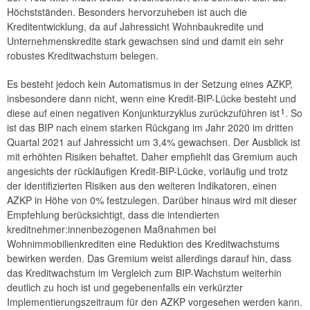
Höchstständen. Besonders hervorzuheben ist auch die
2019
Kreditentwicklung, da auf Jahressicht Wohnbaukredite und
Unternehmenskredite stark gewachsen sind und damit ein sehr
2018
robustes Kreditwachstum belegen.
2017
Es besteht jedoch kein Automatismus in der Setzung eines AZKP,
insbesondere dann nicht, wenn eine Kredit-BIP-Lücke besteht und
2016
1
diese auf einen negativen Konjunkturzyklus zurückzuführen ist
. So
ist das BIP nach einem starken Rückgang im Jahr 2020 im dritten
2015
Quartal 2021 auf Jahressicht um 3,4% gewachsen. Der Ausblick ist
mit erhöhten Risiken behaftet. Daher empfiehlt das Gremium auch
Strategie
angesichts der rückläufigen Kredit-BIP-Lücke, vorläufig und trotz
der identifizierten Risiken aus den weiteren Indikatoren, einen
Jahresberichte
AZKP in Höhe von 0% festzulegen. Darüber hinaus wird mit dieser
Empfehlung berücksichtigt, dass die intendierten
Sitzungen
kreditnehmer:innenbezogenen Maßnahmen bei
Wohnimmobilienkrediten eine Reduktion des Kreditwachstums
Internationales
bewirken werden. Das Gremium weist allerdings darauf hin, dass
FAQ
das Kreditwachstum im Vergleich zum BIP-Wachstum weiterhin
deutlich zu hoch ist und gegebenenfalls ein verkürzter
Kontakt
Implementierungszeitraum für den AZKP vorgesehen werden kann.