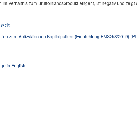
 im Verhältnis zum Bruttoinlandsprodukt eingeht, ist negativ und zeig
oads
toren zum Antizyklischen Kapitalpuffers (Empfehlung FMSG/3/2019) (P
ge in English.