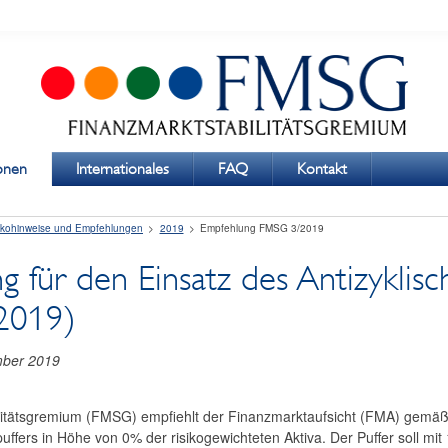
ionen
Internationales
FAQ
Kontakt
ikohinweise und Empfehlungen
2019
Empfehlung FMSG 3/2019
 für den Einsatz des Antizyklisc
2019)
mber 2019
litätsgremium (FMSG) empfiehlt der Finanzmarktaufsicht (FMA) gemä
puffers in Höhe von 0% der risikogewichteten Aktiva. Der Puffer soll mit 