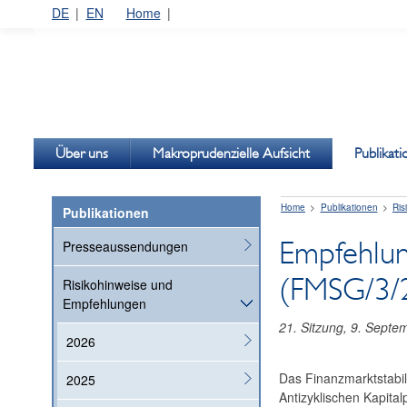
DE
EN
Home
Über uns
Makroprudenzielle Aufsicht
Publikat
Home
Publikationen
Ris
Publikationen
Empfehlung
Presseaussendungen
(FMSG/3/
Risikohinweise und
Empfehlungen
21. Sitzung, 9. Septe
2026
Das Finanzmarktstabi
2025
Antizyklischen Kapital